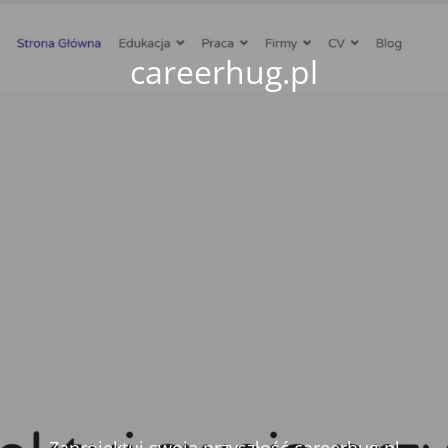
careerhug.pl