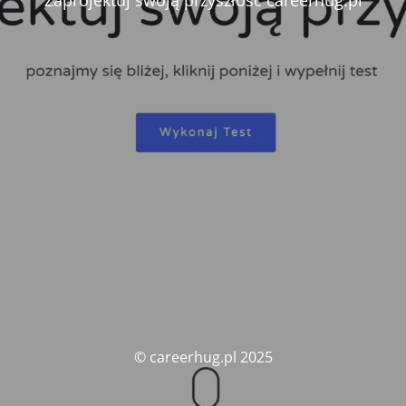
Zaprojektuj swoją przyszłość careerhug.pl
© careerhug.pl 2025