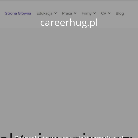
careerhug.pl