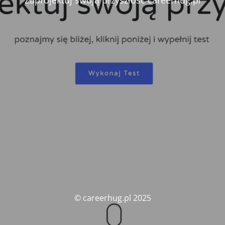
Zaprojektuj swoją przyszłość careerhug.pl
© careerhug.pl 2025