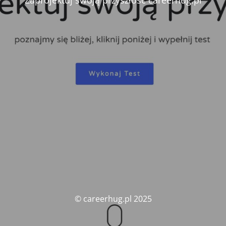
Zaprojektuj swoją przyszłość careerhug.pl
© careerhug.pl 2025