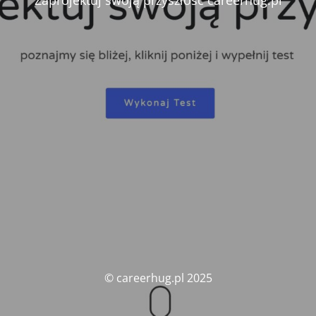
Zaprojektuj swoją przyszłość careerhug.pl
© careerhug.pl 2025