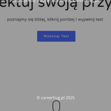
Zaprojektuj swoją przyszłość careerhug.pl
© careerhug.pl 2025