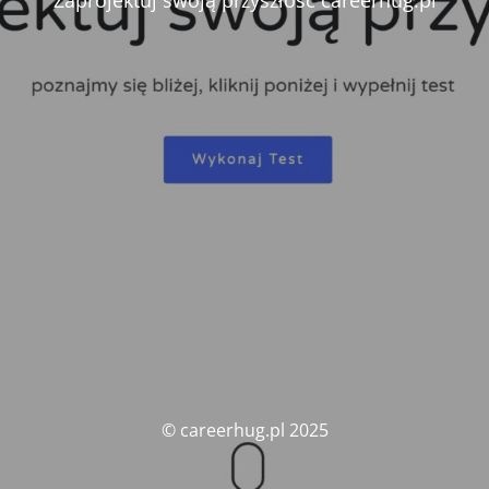
Zaprojektuj swoją przyszłość careerhug.pl
© careerhug.pl 2025